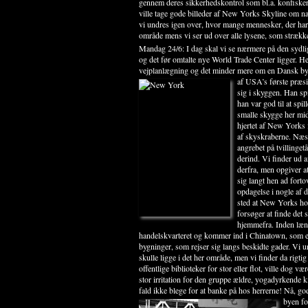
gennem deres sikkerhedskontrol som bl.a. konfisker
ville tage gode billeder af New Yorks Skyline om natt
vi undres igen over, hvor mange mennesker, der har 
område mens vi ser ud over alle lysene, som strækker
Mandag 24/6: I dag skal vi se nærmere på den sydlig
og det før omtalte nye World Trade Center ligger. H
vejplanlægning og det minder mere om en Dansk by
af USA’s første præs
sig i skyggen. Han spi
han var god til at spi
smalle skygge her mid
hjertet af New Yorks 
af skyskraberne. Næs
angrebet på tvillinge
derind.
Vi finder ud a
derfra, men opgiver a
sig langt hen ad forto
opdagelse i nogle af d
sted at New Yorks hov
forsøger at finde det 
hjemmefra. Inden læng
handelskvarteret og kommer ind i Chinatown, som er
bygninger, som rejser sig langs beskidte gader. Vi un
skulle ligge i det her område, men vi finder da rigt
offentlige biblioteker for stor eller flot, ville dog væ
stor irritation for den gruppe ældre, yogadyrkende kin
fald ikke blege for at banke på hos herrerne! Nå, god
byen for