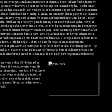
dog aldrig noget, som kunne minde om en Italiensk bydel, sikkert fordi Chinatown
t gevaldigt vokseværk og stort set har opslugt den italienske bydel. I stedet bliver
 mad på den lokale pub i den vestlige del af Manhattan skyllet ned med en Manhattan
Således forfriskede har vi energi til endnu en vandretur, denne gang på den såkaldte
ne. En have bygget på sporene fra en nedlagt banestrækning som, hævet ti meter
rden, strækker sig i nord/syd gående retning over mere end atten gader. Haven er
 i forskellige afsnit, hver med sit tema, og er en kærkommen pause fra betonjunglen
. Først på aftenen besøger vi endnu en gang Times Square og køber et maleri af en
steuropa, som læste kunst i New York og var nødt til at stå her om aftenen for at
vet med spraydåser og hun havde bestemt håndelag. Vi er også inde i en butik for at
d hjem. Vi finder nogle T-shirts og Tina får noget af en kompliment fra
 vi er gift svarer jeg naturligvis ja og får så ellers at vide, hvor heldig jeg er – og
ed, at vi nyder en drink på hotellet og forsøger at køle af på hotelværelset, som
e aircondition-enhed er i stand til at få ned på en bare nogenlunde udholdelig
uger vores sidste US dollars på en
ilbage til Boston, hvorfra vores fly
r rejsen hjem, men tiden i flyet kan jo
 givet. Vores umiddelbare indtryk af
s at bo, men at der er rigtig mange
s sloganet ’Byen, der aldrig sover’,
haft.