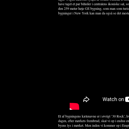
have taget et par billeder i centralens ikoniske sal, 
den 259 meter høje GE bygning, som man som turist 
bygninger i New York kan man da også se det meste
Et af bygningens kælenavne er i øvrigt ’30 Rock’, h
dagen, efter mørkets frembrud, skal vi op i endnu e
byens lys i mørket. Men inden vi kommer op i Empire