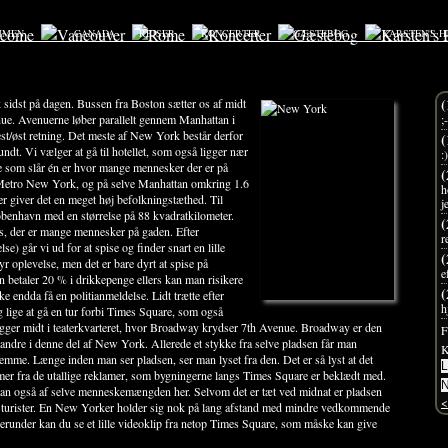
MMEN
CANADA
REJSER
KONCERTER
GÆSTEBOG
KARSTEN'S H
(
idst på dagen. Bussen fra Boston sætter os af midt
nue. Avenuerne løber parallelt gennem Manhattan i
;
st/øst retning. Det meste af New York består derfor
(
rundt. Vi vælger at gå til hotellet, som også ligger nær
:)
te som slår én er hvor mange mennesker der er på
(
 Metro New York, og på selve Manhattan omkring 1.6
h
er giver det en meget høj befolkningstæthed. Til
j
øbenhavn med en størrelse på 88 kvadratkilometer.
(
nes, der er mange mennesker på gaden. Efter
r
se) går vi ud for at spise og finder snart en lille
(
dyr oplevelse, men det er bare dyrt at spise på
e
 betaler 20 % i drikkepenge ellers kan man risikere
(
ske endda få en politianmeldelse. Lidt trætte efter
h
lige at gå en tur forbi Times Square, som også
ligger midt i teaterkvarteret, hvor Broadway krydser 7th Avenue. Broadway er den
F
e andre i denne del af New York. Allerede et stykke fra selve pladsen får man
K
emme. Længe inden man ser pladsen, ser man lyset fra den. Det er så lyst at det
mer fra de utallige reklamer, som bygningerne langs Times Square er beklædt med.
an også af selve menneskemængden her. Selvom det er tæt ved midnat er pladsen
<
er turister. En New Yorker holder sig nok på lang afstand med mindre vedkommende
erunder kan du se et lille videoklip fra netop Times Square, som måske kan give