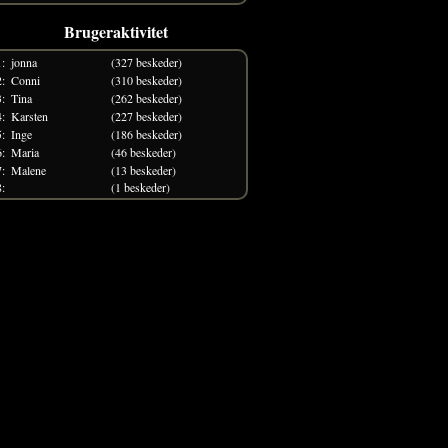
Brugeraktivitet
1:
jonna
(327 beskeder)
2:
Conni
(310 beskeder)
3:
Tina
(262 beskeder)
4:
Karsten
(227 beskeder)
5:
Inge
(186 beskeder)
6:
Maria
(46 beskeder)
7:
Malene
(13 beskeder)
8:
(1 beskeder)