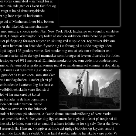
er vores kamerafod – så meget for at
en. Nå, udsigten er i hvert fald flot og
valgt at bo på dette tætpakkede
 sig hele vejen til horisonten.
e del af Manhattan, hvor bl.a. børsen
er er der ikke helt samme stramme
 med mindre, snoede gader. Nær New York Stock Exchange ser vi endnu en statue
ident, George Washington.
Vej foden af statuen sidder en ældre herre og gemmer
ller på fløjte og forsøger at tjene en skilling ved at spille her. Jeg husker ikke om
lle, men hvordan han hele tiden flyttede sig i et forsøg på at sidde mageligt i den
t på dagen i 35 graders varme. Det minder mig om, at selv om vi befinder os i
finanskvarter, så er der også mennesker som forsøger at leve en tilværelse for foden
te stop er ved 9/11 memorial. Et mindesmærke for de, som døde i forbindelse med
tårnene. Selvom det er gratis at komme ind at se mindesmærket kommer vi dog aldrig
f, at man skal registrere sig et stykke
t gøre det da vi ser køen, som strækker
vet i middagsheden. I stedet går vi på
e tilstødende kvarterer. Jeg har læst et
edbibliotek skulle være flot, så vi
sted vi har markeret på kortet
e forlader vi de fine bygninger i
 en helt anden verden. Slidte
drer os over at det fine bibliotek
ig nok et bibliotek på adressen. At kalde denne lille underafdeling af New Yorks
re en overdrivelse. Vi benytter dog lige chancen for at gå på toilettet på tredje sal til
esiske kvinder, som vist er vandt til at have toiletterne for sig selv. De er da i hvert
 research Hr. Hansen, vi opgiver at finde det rigtige bibliotek og krydser rundt i
 at finde Little Italy i stedet.
Vi har læst at restauranterne her skulle være gode. Vi