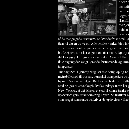
finder 
har haf
det til
Lager. 
High Li
over jo
inddelt
udenfor
af de mange gadekunstnere. En kvinde fra et sted i ø
tjene til dagen og vejen. Alle hendes værker blev la
se om vi kan finde et par souvenirs vi gider have me
butiksejeren, som har et godt øje til Tina. Adspurgt om
det kan jeg jo kun give manden ret i! Dagen slutter m
ikke engang den evigt kørende, brummende og larmend
temperatur.
Tirsdag 25/6: Hjemrejsedag. Vi står tidligt op og br
metrobillet ned til bussen, som skal transportere os t
hjem til Vancouver afgår. Ret begivenhedsfrit forløbe
altid bruges til at tænke på, hvilke indtryk turen har
New York er, at det ikke er et sted vi kunne tænke o
oplevelser gemt rundt omkring i byen. Vi tilslutter o
som meget rammende beskriver de oplevelser vi har 