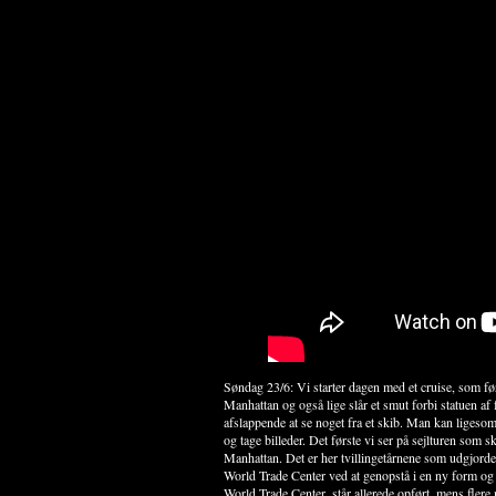
Søndag 23/6: Vi starter dagen med et cruise, som fø
Manhattan og også lige slår et smut forbi statuen af 
afslappende at se noget fra et skib. Man kan ligesom
og tage billeder. Det første vi ser på sejlturen som sk
Manhattan. Det er her tvillingetårnene som udgjorde
World Trade Center ved at genopstå i en ny form o
World Trade Center, står allerede opført, mens flere