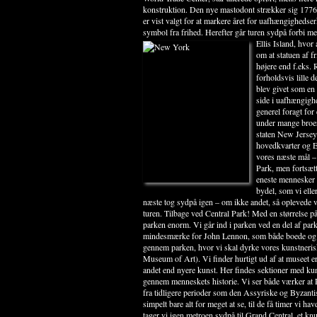
konstruktion. Den nye mastodont strækker sig 1776 f
er vist valgt for at markere året for uafhængighedse
symbol fra frihed. Herefter går turen sydpå forbi me
Ellis Island, hvor
om at statuen af f
højere end f.eks. 
forholdsvis lille 
blev givet som en 
side i uafhængigh
generel foragt fo
under mange broer.
staten New Jerse
hovedkvarter og E
vores næste mål – 
Park, men fortsætte
eneste mennesker m
bydel, som vi eller
næste tog sydpå igen – om ikke andet, så oplevede 
turen.
Tilbage ved Central Park! Med en størrelse p
parken enorm. Vi går ind i parken ved en del af par
mindesmærke for John Lennon, som både boede og b
gennem parken, hvor vi skal dyrke vores kunstneris
Museum of Art). Vi finder hurtigt ud af at museet 
andet end nyere kunst. Her findes sektioner med kunst 
gennem menneskets historie. Vi ser både værker at
fra tidligere perioder som den Assyriske og Byzan
simpelt bare alt for meget at se, til de få timer vi ha
tager vi igen metroen sydpå til Grand Central, et knu