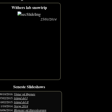
Withers lab snowtrip
25/01/2014
Seneste Slideshows
09/10/2016
:
Vintur på Røsnæs
07/02/2015
:
Island del I
10/02/2015
:
Island del II
11/10/2014
:
Norge 2014
26/06/2014
:
Blomster på Hareskrænten