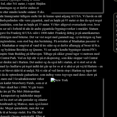
od, eller 541 meter, i vejret. Højden
rklæringen og er derfor endnu et
re eller mindre kendte småøer. F.eks.
 alle Immigranter tidligere endte før de kunne opnå adgang til USA.
Vi havde en idé
rihedsgudinden ville være gigantisk, med en højde på 93 meter er den da også noget
Rundetårn, som har en højde på 35 meter. Vi blev alligevel overraskede over, hvor
den ser ud i forhold til alle de andre gigantiske bygningsværker i området. Statuen
gave fra Frankrig til USA sidst i 1800-tallet. Frankrig deltog jo på amerikanernes
edskrigen mod briterne. Det var vist noget med gammelt nag, syvårskrigen og bare
r englænderne, som stod bag den beslutning. På østsiden af Manhattan passerer vi
 Manhattan er omgivet af vand til tre sider og er derfor afhængig af broer til bl.a.
y og bydelene Brooklyn og Queens. Vi ser andre kendte bygninger såsom FN’s
mpire State Building på tilbavejen. Tilbage på sikker grund tager vi metroen mod
Central Park. Ved en fejl står vi på et eksprestog, som ikke stopper ved Central
r direkte ind i Harlem. Det undrer og da også lidt i starten, at vi stort set er de
ed lys hudfarve på toget indtil det går op for os at vi altså er på vej til Harlem – en
s er blevet rådet til at undgå. Nå vi står af ved første stop i Harlem og tager det
vi da de optrædende gadeartister, som indtog vores togvogn med deres show på
å mere end 3 kvadratkilometer virker
ken kaldet Strawberry Fields, som er et
lev skudt her i 1980. Vi går tværs
ke åre på The Met (Metropolitan
er kæmpestort og indeholder meget
fra stort set alle perioder og stilarter
 Rembrandt og Matisse, men også kunst
tiske. Meget spændende, men der var
vde til at besøge stedet. Fra The Met
depunkt i byens metrotrafik. Efter at