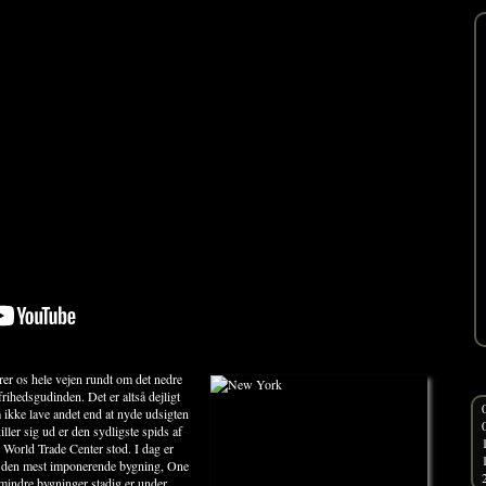
rer os hele vejen rundt om det nedre
frihedsgudinden. Det er altså dejligt
 ikke lave andet end at nyde udsigten
iller sig ud er den sydligste spids af
 World Trade Center stod. I dag er
g den mest imponerende bygning, One
 mindre bygninger stadig er under