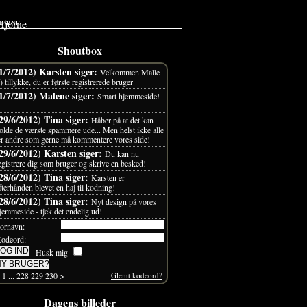
JØRNE
Shoutbox
1/7/2012) Karsten siger:
Velkommen Malle
-) tillykke, du er første registrerede bruger
1/7/2012) Malene siger:
Smart hjemmeside!
29/6/2012) Tina siger:
Håber på at det kan
olde de værste spammere ude... Men helst ikke alle
er andre som gerne må kommentere vores side!
29/6/2012) Karsten siger:
Du kan nu
egistrere dig som bruger og skrive en besked!
28/6/2012) Tina siger:
Karsten er
fterhånden blevet en haj til kodning!
28/6/2012) Tina siger:
Nyt design på vores
jemmeside - tjek det endelig ud!
ornavn:
odeord:
Husk mig
1
...
228
229
230
>
Glemt kodeord?
Dagens billeder