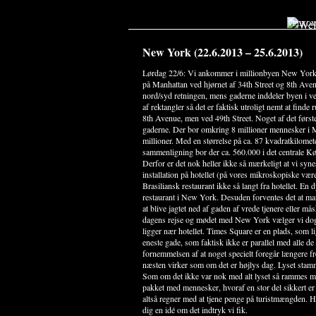
VELKO
New York (22.6.2013 – 25.6.2013)
Lørdag 22/6: Vi ankommer i millionbyen New York s
på Manhattan ved hjørnet af 34th Street og 8th Ave
nord/syd retningen, mens gaderne inddeler byen i ve
af rektangler så det er faktisk utroligt nemt at finde 
8th Avenue, men ved 49th Street. Noget af det førs
gaderne. Der bor omkring 8 millioner mennesker i
millioner. Med en størrelse på ca. 87 kvadratkilomet
sammenligning bor der ca. 560.000 i det centrale K
Derfor er det nok heller ikke så mærkeligt at vi sy
installation på hotellet (på vores mikroskopiske værel
Brasiliansk restaurant ikke så langt fra hotellet. En 
restaurant i New York. Desuden forventes det at man
at blive jagtet ned af gaden af vrede tjenere eller må
dagens rejse og mødet med New York vælger vi dog 
ligger nær hotellet. Times Square er en plads, som 
eneste gade, som faktisk ikke er parallel med alle d
fornemmelsen af at noget specielt foregår længere fr
næsten virker som om det er højlys dag. Lyset stam
Som om det ikke var nok med alt lyset så rammes m
pakket med mennesker, hvoraf en stor del sikkert 
altså regner med at tjene penge på turistmængden. H
dig en idé om det indtryk vi fik.